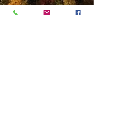
guarda altro
architetto Marco Mauro
via Cuneo,
31 - 12012
Boves (CN) tel.
0171/380495 - P.IVA
03864660042