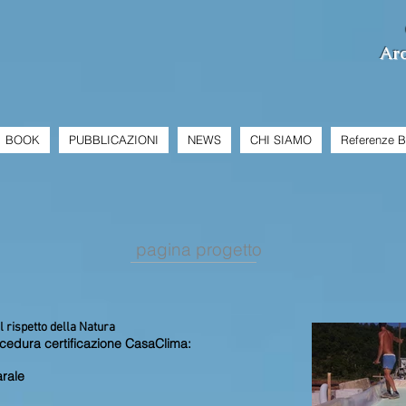
Arc
BOOK
PUBBLICAZIONI
NEWS
CHI SIAMO
Referenze 
pagina progetto
el rispetto della Natura
ocedura certificazione CasaClima:
arale