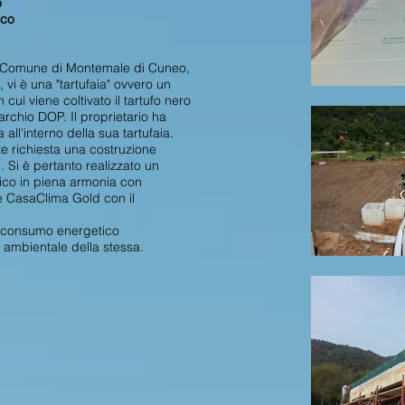
o
ico
l Comune di Montemale di Cuneo,
 vi è una "tartufaia" ovvero un
n cui viene coltivato il tartufo nero
rchio DOP. Il proprietario ha
 all'interno della sua tartufaia.
te richiesta una costruzione
 Si è pertanto realizzato un
ico in piena armonia con
ne CasaClima Gold con il
 a consumo energetico
o ambientale della stessa.