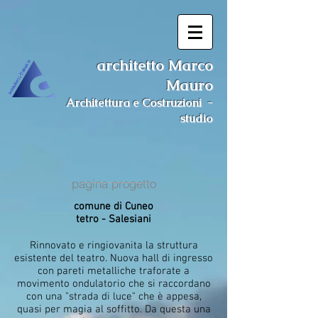
architetto Marco
Mauro
Architettura e Costruzioni -
studio
pagina progetto
comune di Cuneo
tetro - Salesiani
Rinnovato e ringiovanita la struttura
esistente del teatro. Nuova hall di ingresso
con pareti metalliche traforate a
movimento ondulatorio che si raccordano
con una "strada di luce" che è appesa,
quasi per magia al soffitto. Da questa una