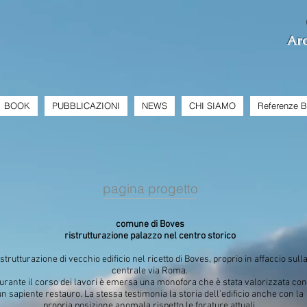
Arc
BOOK
PUBBLICAZIONI
NEWS
CHI SIAMO
Referenze 
pagina progetto
comune di Boves
ristrutturazione palazzo nel centro storico
strutturazione di vecchio edificio nel ricetto di Boves, proprio in affaccio sull
centrale via Roma.
urante il corso dei lavori è emersa una monofora che è stata valorizzata con
un sapiente restauro. La stessa testimonia la storia dell'edificio anche con la
propria posizione anomala rispetto le forature attuali.