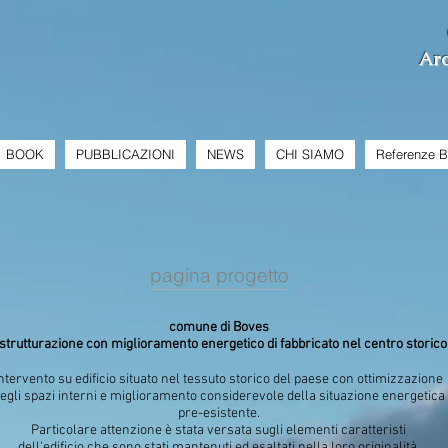
Arc
BOOK
PUBBLICAZIONI
NEWS
CHI SIAMO
Referenze 
pagina progetto
comune di Boves
istrutturazione con miglioramento energetico di fabbricato nel centro storico
ntervento su edificio situato nel tessuto storico del paese con ottimizzazione
egli spazi interni e miglioramento considerevole della situazione energetica
pre-esistente.
Particolare attenzione è stata versata sugli elementi caratteristi
dell'edificio che sono stati mantenuti ed esaltati nella loro originalità.