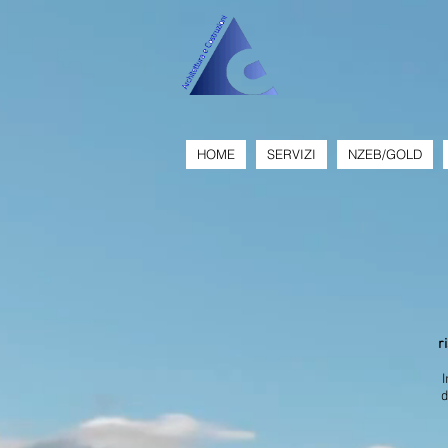
HOME
SERVIZI
NZEB/GOLD
r
I
d